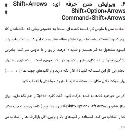
6. ویرایش متن حرفه ای: Shift+Arrows و
Shift+Option+Arrows و
Command+Shift+Arrows
انتخاب متن با ماوس کار خسته کننده ای است! به خصوص زمانی که انگشتانتان کلا
روی کیبورد هستند. شخصا برای نوشتن مقاله های سایت اپل 98 ساعات زیادی را با
کیبورد مشغول به کار هستم و شاید 10 درصد از روز را با ماوس سر کنم! بنابراین
یادگیری نحوه ی دستکاری متن با کیبورد در مک ضروری است. ساده ترین راه برای
انجام این کار این است که کلید Shift را نگه دارید و از کلیدهای جهت نما (↑ ↓ → ←)
برای حرکت دادن مکان نما استفاده کنید تا متن دلخواهتان را انتخاب کنید.
اگر می خواهید کلمه به کلمه حرکت کنید، فقط کلید Option را هم نگه دارید. برای
مثال فشردن Shift+Option+Left Arrow(فلش سمت چپ) کلمه ی سمت چپ مکان
نما را انتخاب می کند. استفاده از کلیدهای بالا و پایین، کل پاراگراف ها را انتخاب می
کند.