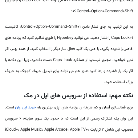
Hyperkey در اپ استور منتشر شده است که می تواند کلید Caps Lock را جایگزین
Control+Option+Command+Shift کند.
به این ترتیب به جای فشار دادن Control+Option+Command+Shift+1، کافیست
Caps Lock+1 را فشار دهید. می توانید Hyperkey را طوری تنظیم کنید که برنامه های
خاصی را نادیده بگیرد، یا حتی یک کلید فعال ساز دیگر را انتخاب کنید. از همه بهتر، اگر
نمی خواهید، مجبور نیستید از عملکرد Caps Lock دست بکشید، زیرا این دکمه را
اگر یک بار فشرده و رها کنید هنوز هم می تواند برای تبدیل حروف کوچک به حروف
بزرگ استفاده شود.
نکته مهم: استفاده از سرویس های اپل در مک
برای فعالسازی آسان و کم هزینه ی برنامه های اپل، بهترین راه
خرید اپل وان
است.
اپل وان یک اشتراک رسمی از اپل است که با حدود یک سوم هزینه، 6 سرویس
محبوب اپل شامل 2 ترابایت iCloud+، Apple Music، Apple Arcade، Apple TV+،