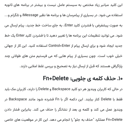
این کلید میانبر زیاد مختص به سیستم عامل نیست و بیشتر در برنامه های ثانویه
استفاده می شود. در بسیاری از پیامرسان ها و برنامه ها نظیر iMessage و تلگرام و...
به صورت پیشفرض با فشردن کلید Enter، به جای ساخت خط جدید، پیام ارسال می
شود. می توانید تنظیمات این برنامه ها را تغییر دهید تا با فشردن کلید Enter یک خط
جدید ایجاد شود و برای ارسال پیام از Control+Enter استفاده کنید. این کار از جهاتی
خیلی خوب است. چون بسیاری از پیام هایی که می فرستیم متن های طولانی چند
پاراگرافی هستند که قبل از ارسال نیاز به تصحیح و بررسی غلط املایی دارند.
10. حذف کلمه ی جلویی: Fn+Delete
در حالی که کاربران ویندوز هر دو کلید Backspace و Delete را دارند، کاربران مک باید
فقط با Delete کنار بیایند. این دکمه اگر با Fn فشرده شود مانند Backspace در
ویندوز عمل می کند و کلمه ی بعد از نشانگر را حذف می کند. بنابراین فشار دادن
Fn+Delete عملکرد "حذف به جلو" را انجام می دهد. این کار در موقعیت های خاصی