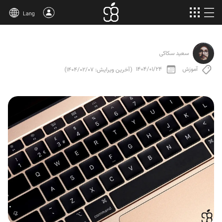
Lang
خرید اپل وان
سعید سکاکی
محصولات بیشتر
آموزش
1404/01/24
(آخرین ویرایش: 1404/02/07)
مقالات
درباره‌ی ما
قوانین
پشتیبانی