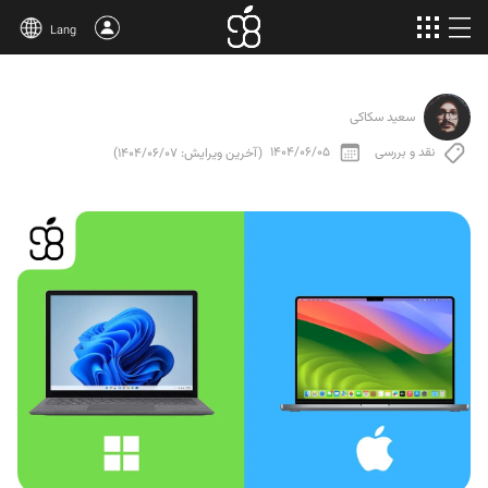
Lang
خرید اپل وان
سعید سکاکی
محصولات بیشتر
نقد و بررسی
1404/06/05
(آخرین ویرایش: 1404/06/07)
مقالات
درباره‌ی ما
قوانین
پشتیبانی