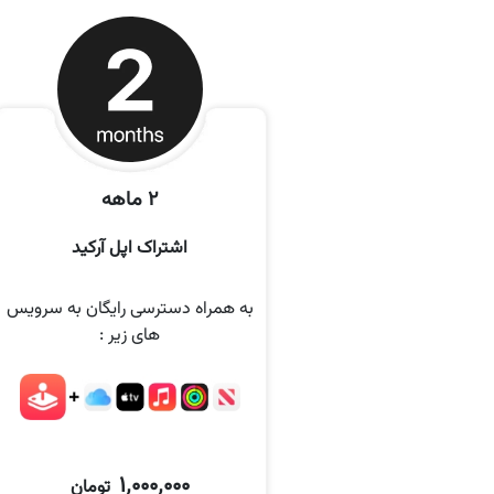
2 ماهه
اشتراک اپل آرکید
به همراه دسترسی رایگان به سرویس
های زیر :
1٬000٬000
تومان