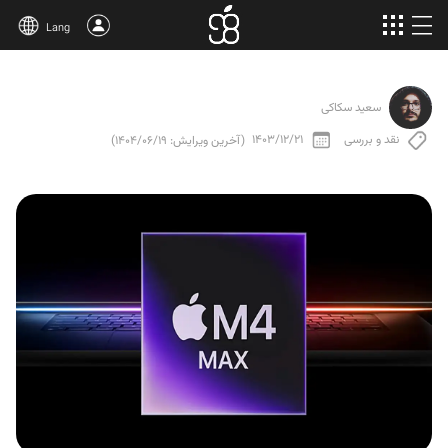
Lang
خرید اپل وان
سعید سکاکی
محصولات بیشتر
نقد و بررسی
1403/12/21
(آخرین ویرایش: 1404/06/19)
مقالات
درباره‌ی ما
قوانین
پشتیبانی