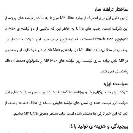
ساختار تراشه ها:
اولین دلیل اپل برای انصراف از تولید M4 Ultra مربوط به ساختار تراشه های پرچمدار
این شرکت است. چیپ های Ultra به خاطر این که ترکیبی از دو تراشه ی Max با
تکنولوژی Ultra-fusion هستند، قدرتمندترین چیپ های این شرکت به شمار می
روند. یعنی مثلا پردازنده M1 Ultra دو تراشه ی M1 Max در دل خود دارد. این معماری
در M4 قابل پیاده سازی نیست. زیرا تراشه های M4 Max از تکنولوژی Ultra-fusion
پشتیبانی نمی کنند.
سیاست اپل:
شرکت اپل به خبرگزاری ها و روزنامه ها گفته است که بر اساس سیاست های این
شرکت قرار نیست همه ی نسل های تراشه هایش نسخه ی Ultra داشته باشند. از
آنجا که این خبر تازگی ها منتشر شده است نباید منتظر معرفی M4 Ultra باشیم.
پیچیدگی و هزینه ی تولید بالا: