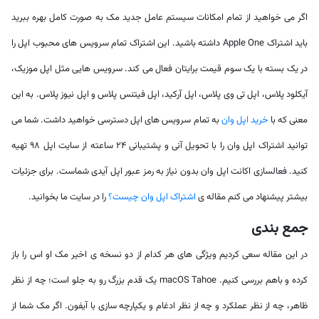
اگر می خواهید از تمام امکانات سیستم عامل جدید مک به صورت کامل بهره ببرید
باید اشتراک Apple One داشته باشید. این اشتراک تمام سرویس های محبوب اپل را
در یک بسته با یک سوم قیمت برایتان فعال می کند. سرویس هایی مثل اپل موزیک،
آیکلود پلاس، اپل تی وی پلاس، اپل آرکید، اپل فیتنس پلاس و اپل نیوز پلاس. به این
معنی که با
خرید اپل وان
به تمام سرویس های اپل دسترسی خواهید داشت. شما می
توانید اشتراک اپل وان را با تحویل آنی و پشتیبانی ۲۴ ساعته از سایت اپل 98 تهیه
کنید. فعالسازی اکانت اپل وان بدون نیاز به رمز عبور اپل آیدی شماست. برای جزئیات
بیشتر پیشنهاد می کنم مقاله ی
اشتراک اپل وان چیست؟
را در سایت ما بخوانید.
جمع بندی
در این مقاله سعی کردیم ویژگی های هر کدام از دو نسخه ی اخیر مک او اس را باز
کرده و باهم بررسی کنیم. macOS Tahoe یک قدم بزرگ رو به جلو است؛ چه از نظر
ظاهر، چه از نظر عملکرد و چه از نظر ادغام و یکپارچه سازی با آیفون. اگر مک شما از