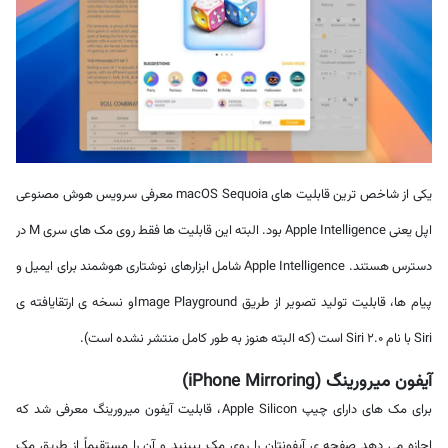
یکی از شاخص ترین قابلیت های macOS Sequoia معرفی سرویس هوش مصنوعی
اپل یعنی Apple Intelligence بود. البته این قابلیت ها فقط روی مک های سری M در
دسترس هستند. Apple Intelligence شامل ابزارهای نوشتاری هوشمند برای ایمیل و
پیام ها، قابلیت تولید تصویر از طریق Image Playgroundو نسخه ی ارتقایافته ی
Siri با نام Siri 2.0 است (که البته هنوز به طور کامل منتشر نشده است).
آیفون میرورینگ (iPhone Mirroring)
برای مک های دارای چیپ Apple Silicon، قابلیت آیفون میرورینگ معرفی شد که
اجازه می دهد صفحه ی آیفونتان را روی مک ببینید و آن را مستقیماً از طریق مک