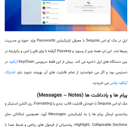
اپل در مک او اس Sequoia با معرفی اپلیکیشن Passwords وارد حوزه ی مدیریت
رمزها شد. این اپ همه چیز از پسورد و Passkey گرفته تا وای فای را امن و یکپارچه در
بین دستگاه های اپل ذخیره می کند. پیش از این فقط سرویس KeyChain
آیکلود
در
دسترس بود و اگر می خواستید از تمام قابلیت های آن بهرمند شوید باید
اشتراک
آیکلود پلاس
می خریدید.
پیام ها و یادداشت ها (Messages – Notes)
مک او اس Sequoia با خودش قابلیت قالب بندی یا Formatting، ری اکشن استیکر و
زمانبندی ارسال پیام ها را به اپلیکیشن Messages آورد. همچنین امکاناتی مثل
Highlight، Collapsable Sections، پشتیبانی از فرمول های ریاضی و ضبط صدا با