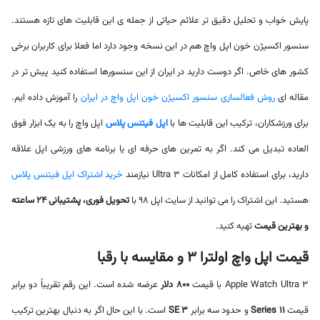
پایش خواب و تحلیل دقیق تر علائم حیاتی از جمله ی این قابلیت های تازه هستند.
سنسور اکسیژن خون اپل واچ هم در این نسخه وجود دارد اما فعلا برای کاربران برخی
کشور های خاص. اگر دوست دارید در ایران از این سنسورها استفاده کنید پیش تر در
مقاله ای
روش فعالسازی سنسور اکسیژن خون اپل واچ در ایران
را آموزش داده ایم.
برای ورزشکاران، ترکیب این قابلیت ها با
اپل فیتنس پلاس
اپل واچ را به یک ابزار فوق
العاده تبدیل می کند. اگر به تمرین های حرفه ای یا برنامه های ورزشی اپل علاقه
دارید، برای استفاده کامل از امکانات Ultra 3 نیازمند
خرید اشتراک اپل فیتنس پلاس
هستید. این اشتراک را می توانید از سایت اپل 98 با
تحویل فوری، پشتیبانی 24 ساعته
و بهترین قیمت
تهیه کنید.
قیمت اپل واچ اولترا 3 و مقایسه با رقبا
Apple Watch Ultra 3 با قیمت
800 دلار
عرضه شده است. این رقم تقریباً دو برابر
قیمت
Series 11
و حدود سه برابر
SE 3
است. با این حال اگر به دنبال بهترین ترکیب