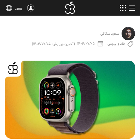
Lang
خرید اپل وان
سعید سکاکی
محصولات بیشتر
نقد و بررسی
1404/07/05
(آخرین ویرایش: 1404/07/05)
مقالات
درباره‌ی ما
قوانین
پشتیبانی