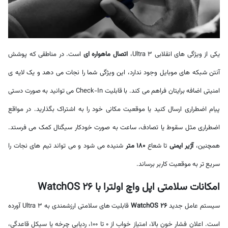
یکی از ویژگی های انقلابی Ultra 3،
اتصال ماهواره ای
است. در مناطقی که پوشش
آنتن شبکه های موبایل وجود ندارد، این ویژگی شما را نجات می دهد و یک لایه ی
امنیتی اضافه برایتان فراهم می کند. با قابلیت Check-In می توانید به صورت دستی
پیام اضطراری ارسال کنید یا موقعیت مکانی خود را به اشتراک بگذارید. در مواقع
اضطراری مثل سقوط یا تصادف، ساعت به صورت خودکار سیگنال کمک می فرستد.
همچنین،
آژیر ایمنی
تا شعاع
180 متر
شنیده می شود و می تواند تیم های نجات را
سریع تر به موقعیت کاربر برساند.
امکانات سلامتی اپل واچ اولترا با WatchOS 26
سیستم عامل جدید
WatchOS 26
قابلیت های سلامتی ارزشمندی به Ultra 3 آورده
است. اعلان فشار خون بالا، امتیاز خواب از 0 تا 100، ردیابی چرخه یا سیکل قاعدگی،