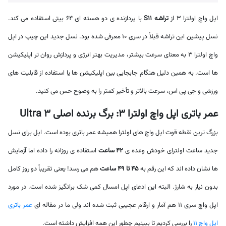
اپل واچ اولترا 3 از
تراشه S11
با پردازنده ی دو هسته ای 64 بیتی استفاده می کند.
نسل پیشین این تراشه قبلاً در سری 10 معرفی شده بود. نسل جدید این چیپ در اپل
واچ اولترا 3 به معنای سرعت بیشتر، مدیریت بهتر انرژی و پردازش روان تر اپلیکیشن
ها است. به همین دلیل هنگام جابجایی بین اپلیکیشن ها یا استفاده از قابلیت های
ورزشی و جی پی اس، سرعت بالاتر و تأخیر کمتر را به وضوح حس می کنید.
عمر باتری اپل واچ اولترا 3: برگ برنده اصلی Ultra 3
بزرگ ترین نقطه قوت اپل واچ های اولترا همیشه عمر باتری بوده است. اپل برای نسل
جدید ساعت اولترای خودش وعده ی
42 ساعت
استفاده ی روزانه را داده اما آزمایش
ها نشان داده اند که این رقم به
45 تا 49 ساعت
هم می رسد! یعنی تقریباً دو روز کامل
بدون نیاز به شارژ. البته این ادعای اپل امسال کمی شک برانگیز شده است. در مورد
اپل واچ سری 11 هم آمار و ارقام عجیبی ثبت شده اند ولی ما در مقاله ای
عمر باتری
اپل واچ 11
را بررسی کردیم تا ببینیم چطور این همه افزایش داشته است.