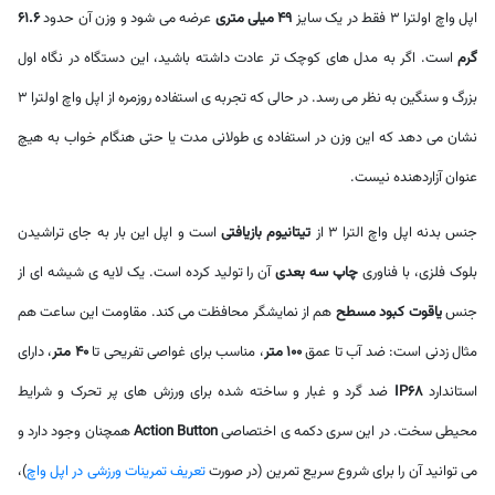
اپل واچ اولترا 3 فقط در یک سایز
49 میلی متری
عرضه می شود و وزن آن حدود
61.6
گرم
است. اگر به مدل های کوچک تر عادت داشته باشید، این دستگاه در نگاه اول
بزرگ و سنگین به نظر می رسد. در حالی که تجربه ی استفاده روزمره از اپل واچ اولترا 3
نشان می دهد که این وزن در استفاده ی طولانی مدت یا حتی هنگام خواب به هیچ
عنوان آزاردهنده نیست.
جنس بدنه اپل واچ الترا 3 از
تیتانیوم بازیافتی
است و اپل این بار به جای تراشیدن
بلوک فلزی، با فناوری
چاپ سه بعدی
آن را تولید کرده است. یک لایه ی شیشه ای از
جنس
یاقوت کبود مسطح
هم از نمایشگر محافظت می کند. مقاومت این ساعت هم
مثال زدنی است: ضد آب تا عمق
100 متر
، مناسب برای غواصی تفریحی تا
40 متر
، دارای
استاندارد
IP68
ضد گرد و غبار و ساخته شده برای ورزش های پر تحرک و شرایط
محیطی سخت. در این سری دکمه ی اختصاصی
Action Button
همچنان وجود دارد و
می توانید آن را برای شروع سریع تمرین (در صورت
تعریف تمرینات ورزشی در اپل واچ
)،