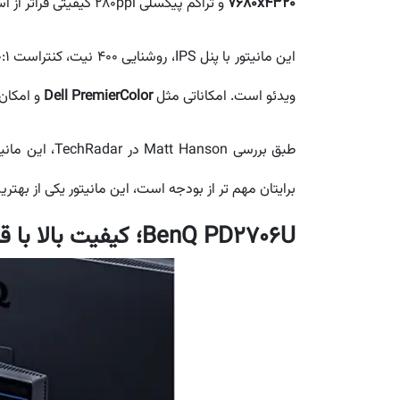
7680x4320
و تراکم پیکسلی ۲۸۰ppi کیفیتی فراتر از استانداردهای فعلی ارائه می دهد.
ویدئو است. امکاناتی مثل
Dell PremierColor
و امکان کالیبراسیون سخت اف
برایتان مهم تر از بودجه است، این مانیتور یکی از بهت
BenQ PD2706U؛ کیفیت بالا با قیمتی منطقی