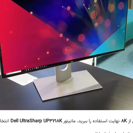
8K
نهایت استفاده را ببرید، مانیتور
Dell UltraSharp UP3218K
انتخابی 