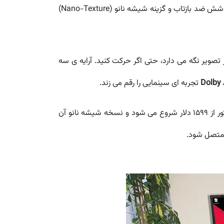
رنگ و دمای تصویر را متناسب با نور محیط تنظیم می کند تا همیشه طبیعی ترین تصویر را داشته باشید. پوشش ضد بازتاب و گزینه شیشه نانو (Nano-Texture)
 تصویر نگه می دارد، حتی اگر حرکت کنید. آرایه ی سه
Dolby
تجربه ای سینمایی را رقم می زند.
سه پورت USB-C و یک پورت Thunderbolt 3 هم اتصال سریع به مک مینی و سایر لوازم جانبی را تضمین می کنند. این مانیتور از ۱۵۹۹ دلار شروع می شود و نسخه شیشه نانو آن