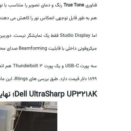
فناوری
True Tone
هم به طور قابل توجهی انعکاس نور را کاهش می دهند.
اما Studio Display فقط یک نمایشگر نیست. دوربین ۱۲ مگاپیکسلی با زاویه ۱۲۲ درجه و فناوری
میکروفونی داخلی با قابلیت Beamforming صدای محیط را کاهش می دهد و سیستم صوتی شش بلندگو با پشتیبانی از
۱۸۹۹ دلار قیمت دارد. طبق بررسی های Rtings، این مانیتور بهترین عملکرد را زمانی دارد که به مک مینی یا دیگر دستگاه های اپل متصل شود.
Dell UltraSharp UP3218K؛ نهایت کیفیت 8K برای حرفه ای ها