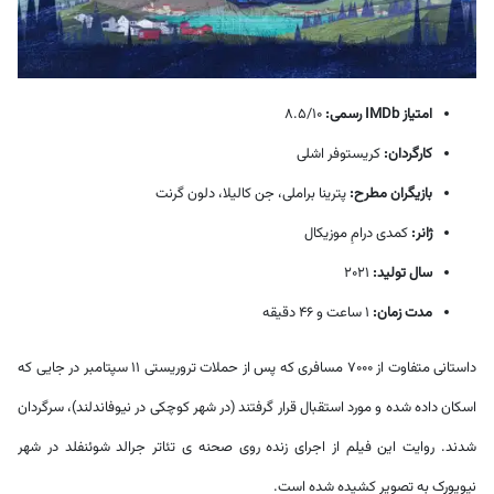
امتیاز IMDb رسمی:
8.5/10
کارگردان:
کریستوفر اشلی
بازیگران مطرح:
پترینا براملی، جن کالیلا، دلون گرنت
ژانر:
کمدی درامِ موزیکال
سال تولید:
2021
مدت زمان:
1 ساعت و 46 دقیقه
داستانی متفاوت از 7000 مسافری که پس از حملات تروریستی 11 سپتامبر در جایی که
اسکان داده شده و مورد استقبال قرار گرفتند (در شهر کوچکی در نیوفاندلند)، سرگردان
شدند. روایت این فیلم از اجرای زنده روی صحنه ی تئاتر جرالد شوئنفلد در شهر
نیویورک به تصویر کشیده شده است.