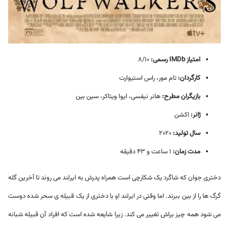
امتیاز IMDb رسمی:
8/10
کارگردان:
تام مور، راس استیوارت
بازیگران مطرح:
هانر نیفسی، ایوا ویتاکر، سین بین
ژانر:
اکشن
سال تولید:
2020
مدت زمان:
1 ساعت و 43 دقیقه
دختری جوان که شاگرد یک شکارچی است همراه پدرش به ایرلند می روند تا آخرین گله
گرگ ها را از بین ببرند. اما وقتی در ایرلند او با دختری از یک قبیله ی سحر شده دوست
می شود همه چیز براش تغییر می کند. زیرا شایعه شده است که افراد آن قبیله شبانه