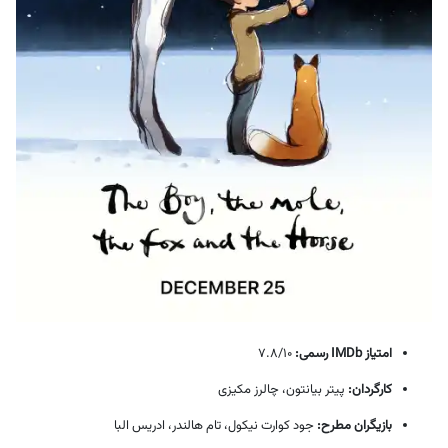
امتیاز IMDb رسمی:
7.8/10
کارگردان:
پیتر بیانتون، چالرز مکیزی
بازیگران مطرح:
جود کوارت نیکول، تام هالندر، ادریس البا