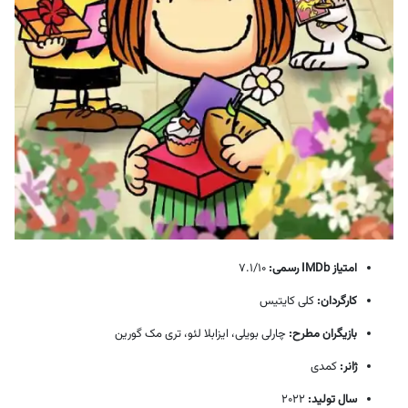
امتیاز IMDb رسمی:
7.1/10
کارگردان:
کلی کایتیس
بازیگران مطرح:
چارلی بویلی، ایزابلا لئو، تری مک گورین
ژانر:
کمدی
سال تولید:
2022