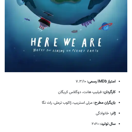
امتیاز IMDb رسمی:
7.3/10
کارگردان:
فیلیپ هانت، دوگلاس کریگان
بازیگران مطرح:
مرلی استریپ، ژاکوب ترملی، راث نگا
ژانر:
خانوادگی
سال تولید:
2020