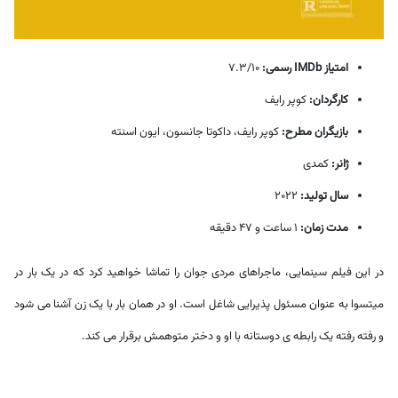
امتیاز IMDb رسمی:
7.3/10
کارگردان:
کوپر رایف
بازیگران مطرح:
کوپر رایف، داکوتا جانسون، ایون اسنته
ژانر:
کمدی
سال تولید:
2022
مدت زمان:
1 ساعت و 47 دقیقه
در این فیلم سینمایی، ماجراهای مردی جوان را تماشا خواهید کرد که در یک بار در
میتسوا به عنوان مسئول پذیرایی شاغل است. او در همان بار با یک زن آشنا می شود
و رفته رفته یک رابطه ی دوستانه با او و دختر متوهمش برقرار می کند.