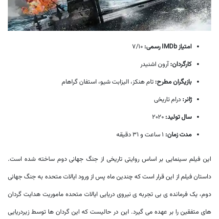
امتیاز IMDb رسمی:
7/10
کارگردان:
آرون اشنیدر
بازیگران مطرح:
تام هنکز، الیزابت شیو، استفان گراهام
ژانر:
درام تاریخی
سال تولید:
2020
مدت زمان:
1 ساعت و 31 دقیقه
این فیلم سینمایی بر اساس روایتی تاریخی از جنگ جهانی دوم ساخته شده است.
داستان فیلم از این قرار است که چندین ماه پس از ورود ایالات متحده به جنگ جهانی
دوم، یک فرمانده ی بی تجربه ی نیروی دریایی ایالات متحده ماموریت هدایت گردان
های متفقین را بر عهده می گیرد. این در حالیست که این گردان ها توسط زیردریایی