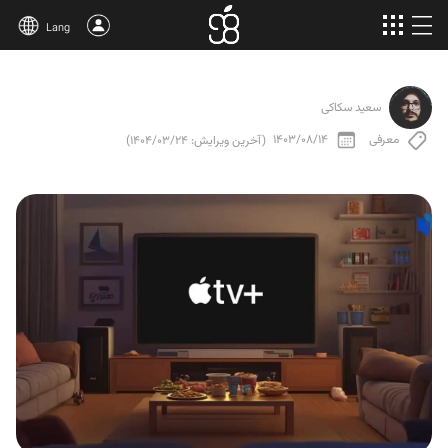
Lang
خرید اپل وان
سعید سکاکی
محصولات بیشتر
معرفی
1403/08/14
(آخرین ویرایش: 1404/03/24)
مقالات
درباره‌ی ما
قوانین
پشتیبانی