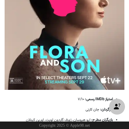
امتیاز IMDb رسمی:
7/10
کارگردان:
جان کارنی
بازیگران مطرح:
ایو هیوسان، ژورف گاردون لویت، اورین کینلان
Copyright 2025 © Apple98.net