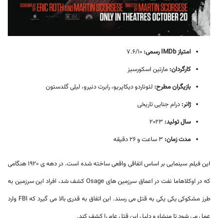
امتیاز IMDb رسمی:
7.6/10
کارگردان:
مارتین اسکورسیز
بازیگران مطرح:
لئوناردو دیکاپریو، رابرت دنیرو، لیلی گلدستون
ژانر:
درام جنایی تاریخی
سال تولید:
2023
مدت زمان:
3 ساعت و 26 دقیقه
این فیلم سینمایی بر اساس اتفاقی واقعی ساخته شده است. در دهه ی 1920 هنگامی
که در اوکلاهاما نفت در اعماق سرزمین های Osage کشف شد، افراد این سرزمین به
طرز مشکوکی یکی یکی به قتل می رسند. این اتفاق به قدری بالا می گیرد که FBI وارد
عمل می شود تا منشاء و دلیل این قتل عام را کشف کند.