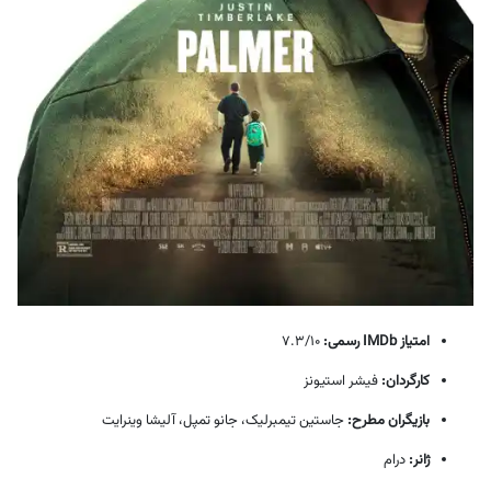
امتیاز IMDb رسمی:
7.3/10
کارگردان:
فیشر استیونز
بازیگران مطرح:
جاستین تیمبرلیک، جانو تمپل، آلیشا وینرایت
ژانر:
درام