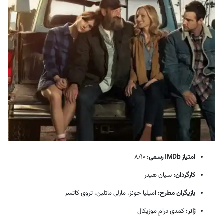
امتیاز IMDb رسمی:
8/10
کارگردان:
سیان هیدر
بازیگران مطرح:
امیلیا جونز، مارلی ماتلین، تروی کاتسر
ژانر:
کمدی درامِ موزیکال