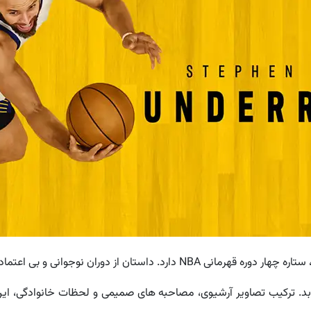
، ستاره چهار دوره قهرمانی NBA دارد. داستان از دوران 
ی یابد. ترکیب تصاویر آرشیوی، مصاحبه های صمیمی و لحظات خانوادگی، ا