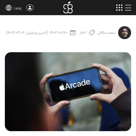
Lang
خرید اپل وان
اخبار
1403/08/20
(آخرین ویرایش: 1404/03/04)
سعید سکاکی
محصولات بیشتر
مقالات
درباره‌ی ما
قوانین
پشتیبانی