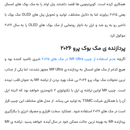
همکاری کرده است. کوپرتینویی ها قصد داشتند پنل اولد را به مک بوک های امسال
یعنی 2025 بیاورند اما به دلایل مختلف، تولید و تحویل پنل های OLED مک بوک با
تاخیر رو به رو شد و اپل به ناچار رونمایی از مک بوک های OLED را به سال 2026
موکول کرد.
پردازنده ی مک بوک پرو 2026
اگرچه
عدم استفاده از چیپ M4 Ultra در مک های 2025
خبری ناامید کننده بود و
هیچ کدام از مک های امسال به پردازنده ی M4 Ultra مجهز نشدند؛ اما یکی از جذاب
ترین تحولات مک بوک پرو 2026 بی شک بهره بردن از تراشه M6 به عنوان قلب تپنده
است. چیپ M6 اولین تراشه ی اپل با تکنولوژی 2 نانومتری خواهد بود که البته اپل
آن را با همکاری شرکت TSMC به تولید می رساند. از مدل های مختلف این چیپ قرار
است در مک های 2026 استفاده شود. عملکرد سخت افزاری و مصرف انرژی با بکارگیری
پردازنده M6 به بهینه ترین حالت ممکن خود در سال آینده خواهد رسید. تراشه ی M6