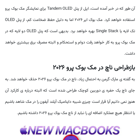
آن طور که در خبر آمده است، اپل از پنل Tandem OLED برای نمایشگر مک بوک پرو
استفاده خواهد کرد. مک بوک ایر 2026 اما به دلیل حفظ ضخامت کم، از پنل OLED
تک لایه یا Single Stack بهره خواهد برد. بدیهی است که پنل OLED دو لایه که در
مک بوک پرو به کار خواهد رفت دوام و استحکام و البته مصرف برق بیشتری خواهد
داشت.
بازطراحی ناچ در مک بوک پرو 2026
به گفته ی مارک گرمن به احتمال زیاد، ناچ در مک بوک پرو 2026 حذف خواهد شد. به
جای ناچ یک حفره ی دوربین کوچک طراحی شده است که البته درباره ی کارکرد آن
هنوز نمی دانیم آیا قرار است چیزی شبیه داینامیک آیلند آیفون را در مک شاهد باشیم
یا انتظار هیچ عملکرد اضافه ای را نباید از ناچ مک بوک پرو 2026 داشته باشیم.