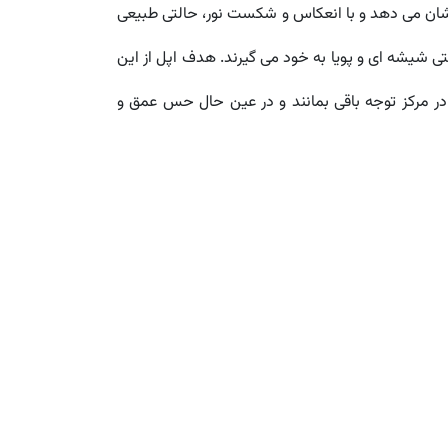
i معرفی کرده. این متریال به محیط واکنش نشان می دهد و با انعکاس و شکست نور، حالتی طبیعی
 شیشه ای و پویا به خود می گیرند. هدف اپل از این
(مانند اعلان ها یا ویجت ها) در مرکز توجه باقی بمانند و در عین حال حس عمق و