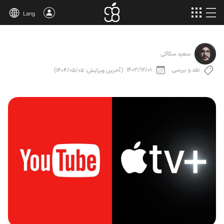
Lang
خرید اپل وان
سعید سکاکی
محصولات بیشتر
نقد و بررسی
1403/12/01
(آخرین ویرایش: 1404/05/05)
مقالات
درباره‌ی ما
قوانین
پشتیبانی