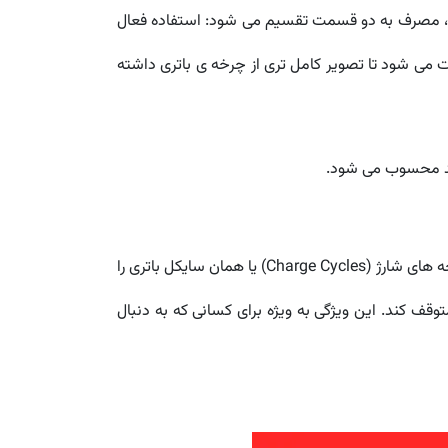
این بخش، مصرف به دو قسمت تقسیم می شود: استفاده فعال
مان و مدت شارژ شدن دستگاه هم ثبت می شود تا تصویر کامل تری از چرخه ی باتری داشته
مند محسوب می شود.
بخش Battery Health همچنان در آی او اس 26 دسترس است و امکان مشاهده حداکثر ظرفیت (Maximum Capacity) و چرخه های شارژ (Charge Cycles) یا همان سایکل باتری را
ت جدید هم به نام Charge Limit اضافه شده است که به کاربر اجازه می دهد شارژ را روی ۸۰ درصد متوقف کند. این ویژگی به ویژه برای کسانی که به دنبال