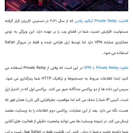
قابلیت Private Relay آیکلود پلاس
که از سال ۲۰۲۱ در دسترس کاربران قرار گرفته
مسئولیت افزایش امنیت شما در فضای وب را بر عهده دارد. این ویژگی به نوعی
عملکردی مشابه VPN دارد اما توسط اپل طراحی شده و فقط در مرورگر Safari
استفاده می شود.
تفاوت Private Relay با VPN
در این است که وقتی از Private Relay استفاده می
کنید ابتدا اطلاعات مربوط به جستجوها و ترافیک HTTP شما رمزگذاری می شود.
سپس این داده ها از دو پراکسی جداگانه عبور می کنند. پراکسی اول که در اختیار اپل
است، آدرس IP شما را حذف می کند اما موقعیت جغرافیایی کلی تان را همان طور که
هست نگه می دارد. بعد از این عملیات، پراکسی دوم اطلاعات را به وبسایت مقصد
ارسال می کند. در نتیجه وبسایت ها نمی توانند وضعیت دقیقی از فعالیت های آنلاین
شما داشته باشند و شما را ردیابی کنند. این قابلیت فقط در Safari فعال است و این