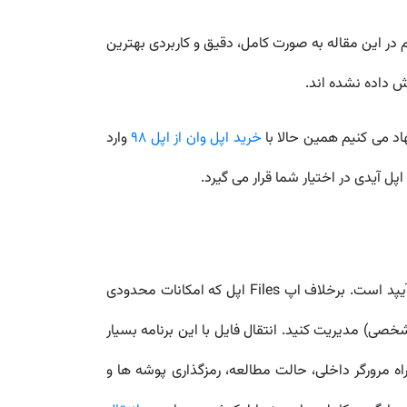
در این مقاله به صورت کامل، دقیق و کاربردی بهترین
ش داده نشده اند.
خرید اپل وان از اپل 98
وارد
اپلیکیشن یا نرم افزار Documents از گروه Readdle یکی از اپلیکیشن های همه کاره و حرفه ای برای مدیریت فایل در آیفون و آیپد است. برخلاف اپ Files اپل که امکانات محدودی
یل ها را از منابع مختلف (iCloud، Dropbox، گوگل درایو، FTP و حتی کامپیوتر شخصی) مدیریت کنید. انتقال فایل با این برنامه بسیار
بانی از فایل های PDF، آرشیو شده (ZIP)، ویدیو، صدا و... به همراه مرورگر داخلی، حالت مطالعه، رمزگذاری پوشه ها و