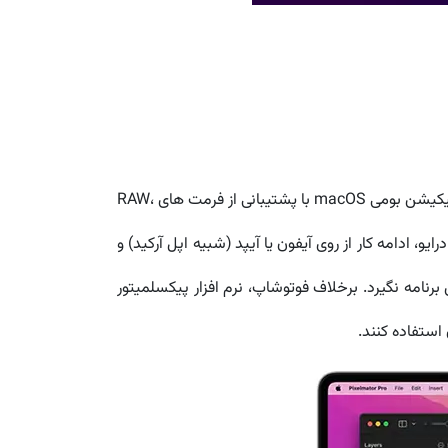
برای طراحان گرافیک، عکاسان و کسانی که روی پروژه های بصری کار می کنند Pixelmator Pro یک انتخاب بی رقیب است. این اپلیکیشن بومی macOS با پشتیبانی از فرمت های RAW،
رایو، ادامه کار از روی آیفون یا آیپد (شبیه اپل آرکید) و
یز جلوی خلاقیت شما را در این برنامه نگیرد. برخلاف فوتوشاپ، نرم افزار پیکسلمیتور
 استفاده کنند.