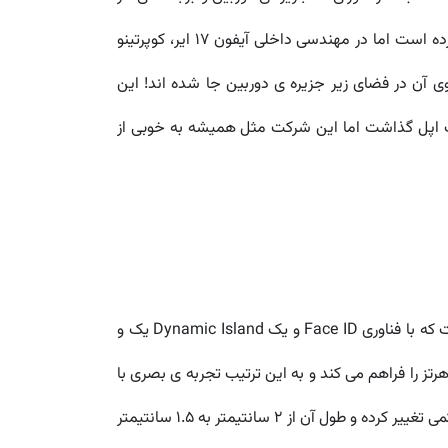
آن را هم بخواهیم حساب کنیم این عدد به 9.5 میلیمتر می رسد. اگرچه زبان طراحی به طور کلی ثابت مانده و چندان تغییر نکرده است اما در مهندسی داخلی آیفون 17 ایر، کوپرتینو
یفون 17 ایر و تمام قطعات سخت افزاری سوار روی آن در فضای زیر جزیره ی دوربین جا شده اند! این
ت اپل گذاشت اما این شرکت مثل همیشه به خوبی از
پرداخته ایم. آیفون 17 ایر هم به صفحه نمایش Tandem OLED به اندازه 6.6 اینچ مجهز است که با فناوری Face ID و یک Dynamic Island یک و
 سانتی همراه شده است. این صفحه نمایش که از تکنولوژی LTPO بهره می برد، امکان تغییر نرخ تازه سازی صفحه از 1 تا 120 هرتز را فراهم می کند و به این ترتیب تجربه ی بصری با
رنگ های زنده و انیمیشن های روان را به کاربر هدیه می دهد. طراحی Dynamic Island هم نسبت به نسل قبل یعنی آیفون 16 کمی تغییر کرده و طول آن از 2 سانتیمتر به 1.5 سانتیمتر