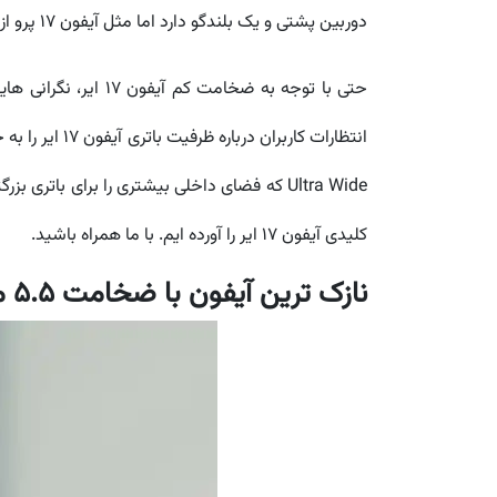
دوربین پشتی و یک بلندگو دارد اما مثل آیفون 17 پرو از تراشه ی A19 Pro استفاده می کند.
حتی با توجه به ضخا
کلیدی آیفون 17 ایر را آورده ایم. با ما همراه باشید.
نازک ترین آیفون با ضخامت 5.5 میلیمتر (تا 9.5 میلیمتر با برجستگی دوربین):