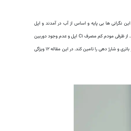
ا در نهایت این نگرانی ها بی پایه و اساس از آب در آمدند و اپل
انتظارات کاربران درباره ظرفیت باتری آیفون 17 ایر را به خوبی برآورده کرد. باتری آیفون 17 ایر با وجود نازک بودن، چگالی بالاتری دارد. از ظرفی مودم کم مصرف C1 اپل و عدم وجود دوربین
Ultra Wide که فضای داخلی بیشتری را برای باتری بزرگتر فراهم می کند باعث می شوند که آیفون 17 ایر بتواند انتظارات کاربران از باتری و شارژ دهی را تامین کند. در این مقاله 12 ویژگی