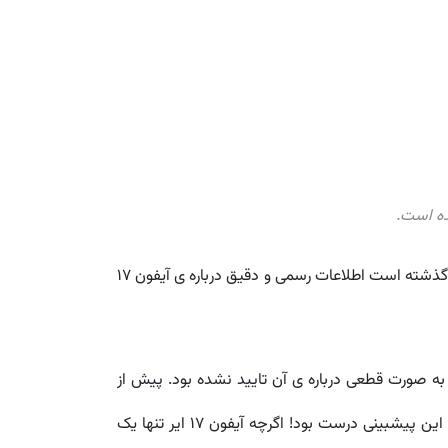
منتشر کردیم. حالا که تقریبا یک هفته از رونمایی آیفون 17 گذشته است اطلاعات رسمی و دقیق درباره ی آیفون 17
 به سر می برد و چیزی به صورت قطعی درباره ی آن تایید نشده بود. پیش از
معرفی این سری آیفون، پیشبینی کردیم که آیفون 17 ایر شباهت هایی با آیفون 17 پرو خواهد داشت. پس از معرفی دیدیم که این پیشبینی درست بود! اگرچه آیفون 17 ایر تنها یک