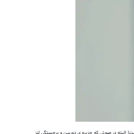
ین آیفون تاریخ تا به امروز معرفی شده است؛ به طوری که ضخامت بدنه ی آن فقط 5.5 میلیمتر است! البته در صورتی که جزیره ی دوربین و برجستگی لنز