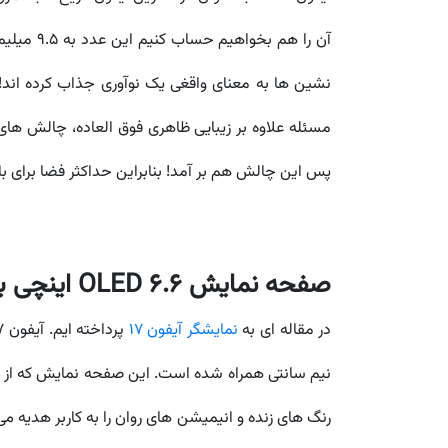
مسئله علاوه بر زیبایی ظاهری فوق العاده، چالش ه
پس این چالش هم بر آمد! بنابراین حداکثر فضا برای باتری آیفون 17 ایر در نظر 
صفحه نمایش OLED 6.6 اینچی با Face ID و Dynamic Island:
در مقاله ای به
نمایشگر آیفون 17