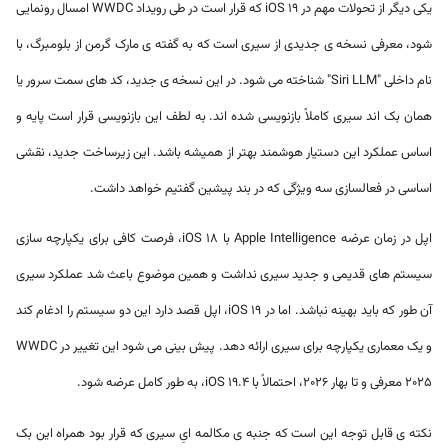
یکی دیگر از تحولات مهم در iOS 19 که قرار است در طی رویداد WWDC امسال رونمایی
شود، معرفی نسخه ی جدیدی از سیری است که به گفته ی مارک گرمن از بلومبرگ، با
نام داخلی "Siri LLM" شناخته می شود. در این نسخه ی جدید، کد های سمت سرور یا
همان بک اند سیری کاملاً بازنویسی شده اند. به لطف این بازنویسی قرار است پایه و
اساس عملکرد این دستیار هوشمند بهتر از همیشه باشد. این زیرساخت جدید، نقشی
اساسی در فعالسازی سه ویژگی که در بند پیشین گفتیم خواهد داشت.
اپل در زمان عرضه Apple Intelligence با iOS 18، فرصت کافی برای یکپارچه سازی
سیستم های قدیمی و جدید سیری نداشت و همین موضوع باعث شد عملکرد سیری
آن طور که باید بهینه نباشد. اما در iOS 19، اپل قصد دارد این دو سیستم را ادغام کند
و یک معماری یکپارچه برای سیری ارائه دهد. پیش بینی می شود این تغییر در WWDC
2025 معرفی و تا بهار 2026، احتمالاً با iOS 19.4، به طور کامل عرضه شود.
نکته ی قابل توجه این است که جنبه ی مکالمه ایِ سیری که قرار بود همراه این بک