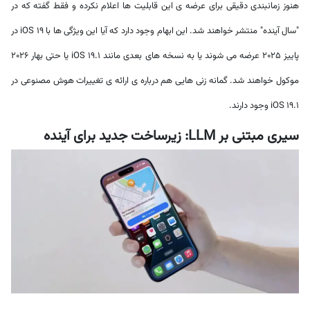
هنوز زمانبندی دقیقی برای عرضه ی این قابلیت ها اعلام نکرده و فقط گفته که در
"سال آینده" منتشر خواهند شد. این ابهام وجود دارد که آیا این ویژگی ها با iOS 19 در
پاییز 2025 عرضه می شوند یا به نسخه های بعدی مانند iOS 19.1 یا حتی بهار 2026
موکول خواهند شد. گمانه زنی هایی هم درباره ی ارائه ی تغییرات هوش مصنوعی در
iOS 19.1 وجود دارند.
سیری مبتنی بر LLM: زیرساخت جدید برای آینده