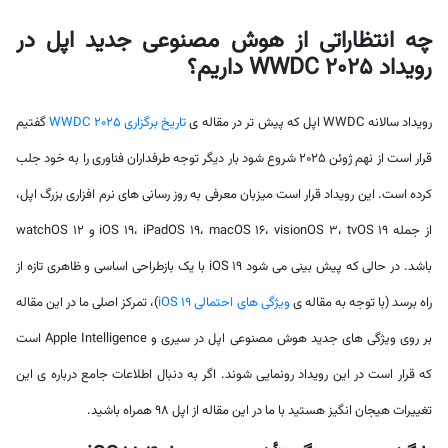
چه انتظاراتی از هوش مصنوعی جدید اپل در
رویداد WWDC 2025 داریم؟
رویداد سالانه WWDC اپل که پیش تر در مقاله ی
تاریخ برگزاری WWDC 2025
گفتیم
قرار است از نهم ژوئن 2025 شروع شود بار دیگر توجه طرفداران فناوری را به خود جلب
کرده است. این رویداد قرار است میزبان معرفی به روز رسانی های نرم افزاری بزرگ اپل،
از جمله iOS 19، iPadOS 19، macOS 16، visionOS 3، tvOS 19 و watchOS 12
باشد. در حالی که پیش بینی می شود iOS 19 با یک بازطراحی اساسی و ظاهری تازه از
راه برسد (با توجه به مقاله ی
ویژگی های احتمالی iOS 19
)، تمرکز اصلی ما در این مقاله
بر روی ویژگی های جدید هوش مصنوعی اپل در سیری و Apple Intelligence است
که قرار است در این رویداد رونمایی شوند. اگر به دنبال اطلاعات جامع درباره ی این
تغییرات هیجان انگیز هستید با ما در این مقاله از اپل 98 همراه باشید.