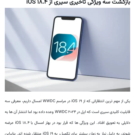
بازگشت سه ویژگی تأخیری سیری از iOS 18.4
یکی از مهم ترین انتظاراتی که از iOS 19 در مراسم WWDC امسال داریم، معرفی سه
قابلیت کلیدی سیری است که اپل در WWDC 2024 وعده داده بود اما انتشار آن ها به
دلایلی به تعویق افتاد. این ویژگی ها که قرار بود در بهار امسال با iOS 18.4 عرضه
شوند، به دلیل نیاز به زمان بیشتر برای تکمیل، به iOS 19 منتقل شده اند. بنابراین