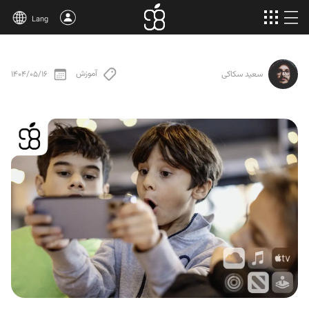
Lang
خرید اپل وان
آموزش
1404/05/16
سعید سکاکی
محصولات بیشتر
مقالات
درباره‌ی ما
قوانین
پشتیبانی