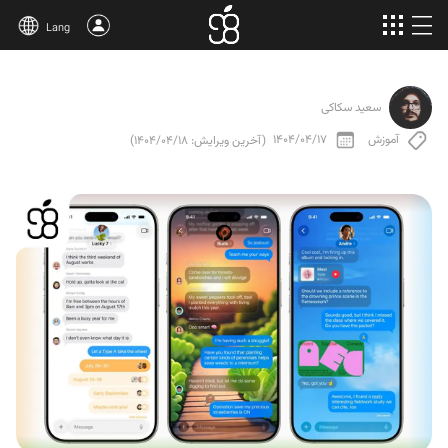
Lang
خرید اپل وان
سعید سکاکی
محصولات بیشتر
آموزش
1404/04/17
(آخرین ویرایش: 1404/04/18)
مقالات
درباره‌ی ما
قوانین
پشتیبانی