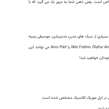
ص است. یعنی ذهن شما به مرور یاد می گیرد که با
 بسیاری از سبک های مدرن مدیتیشن، موسیقی زمینه
نقشی کلیدی در ایجاد حالت آلفای مغز بازی می کند. قطعاتی از سبک Ambient Classical یا Neo-Classical مانند آثار Nils Frahm، Ólafur Arnalds یا Arvo Pärt می توانند این
خودتان خواهید شد!
ن آثار در اپل موزیک کلاسیک مشخص شده است.
ده شود.