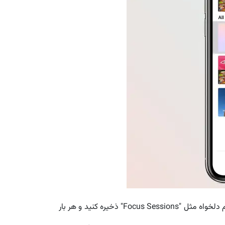
بعد از شناسایی قطعات مورد علاقه با زدن گزینه "Add to Playlist" می توانید پلی لیست شخصی بسازید. این پلی لیست را با نام دلخواه مثل "Focus Sessions" ذخیره کنید و هر بار