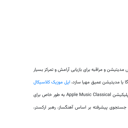
دیتیشن و مراقبه برای بازیابی آرامش و تمرکز بسیار
وگا یا مدیتیشن عمیق مهیا سازد،
اپل موزیک کلاسیکال
که روی ژانرهای متنوع و پرطرفدار تمرکز دارد، اپلیکیشن Apple Music Classical به طور خاص برای
طراحی شده. با آرشیوی عظیم از آثار فاخر موسیقی جهان، کیفیت Hi-Res Lossless و قابلیت جستجوی پیشرفته بر اساس آهنگساز، رهبر ارکستر،