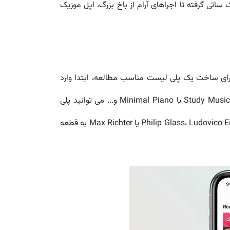
اتی گرفته تا اجراهای آرام از باخ بزرگ، اپل موزیک
رای ساخت یک پلی لیست مناسب مطالعه، ابتدا وارد
اپلیکیشن Apple Music Classical شوید و بخش "Playlists" را باز کنید. در دسته بندی هایی مانند Study Music، Focused Listening یا Minimal Piano و... می توانید پلی
لیست هایی پیدا کنید که برای فضای ذهنی متمرکز طراحی شده اند. همچنین می توانید با جستجوی آهنگ سازهایینظیر Philip Glass، Ludovico Einaudi یا Max Richter به قطعه