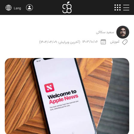
Lang
خرید اپل وان
سعید سکاکی
محصولات بیشتر
آموزش
1403/10/06
(آخرین ویرایش: 1404/04/09)
مقالات
درباره‌ی ما
قوانین
پشتیبانی