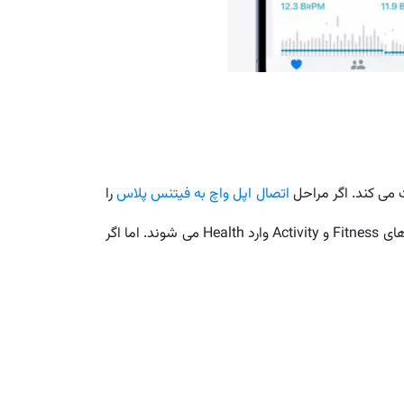
اتصال اپل واچ به فیتنس پلاس
را
انجام داده باشید و اپل واچ خود را به آیفون یا آیپدتان وصل کرده باشید، تمام فعالیت های بدنی شما و آمارهایتان از اپلیکیشن های Fitness و Activity وارد Health می شوند. اما اگر