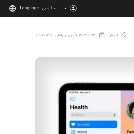
فارسی
Language:
آموزش
1403/09/24
(آخرین ویرایش: 1404/03/19)