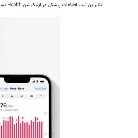
بنابراین ثبت اطلاعات پزشکی در اپلیکیشن Health بسیار مهم است. بسیار خب! بیایید شروع کنیم!